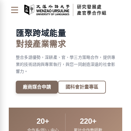
跳
研究發展處
到
產官學合作組
主
要
內
匯聚跨域能量
容
區
對接產業需求
塊
整合多語優勢，深耕產、官、學三方策略合作，提供專
業的技術諮詢與專案執行，與您一同創造深遠的社會影
響力。
廠商媒合申請
國科會計畫專區
20
+
220
+
合作系(所)、中心
累計合作教師數