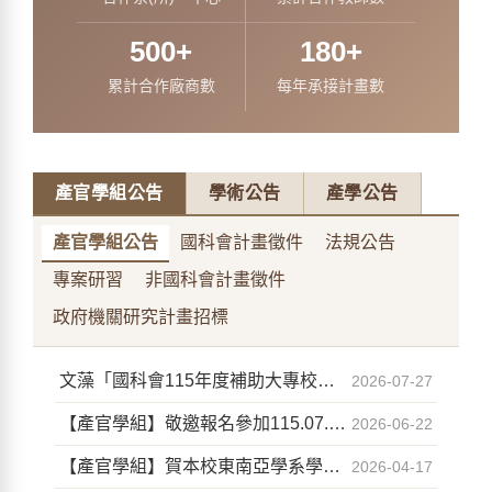
500
+
180
+
累計合作廠商數
每年承接計畫數
產官學組公告
學術公告
產學公告
產官學組公告
國科會計畫徵件
法規公告
專案研習
非國科會計畫徵件
政府機關研究計畫招標
文藻「國科會115年度補助大專校院研究獎勵」受理申請，校內申請截止時間：115年8月31日（星期一）下午5:00
2026-07-27
【產官學組】敬邀報名參加115.07.09「教師赴公民營機構專案研習-高雄洲際酒店產學交流與觀摩」
2026-06-22
【產官學組】賀本校東南亞學系學生入圍2026全國技專校院學生實務專題製作競賽暨成果展
2026-04-17