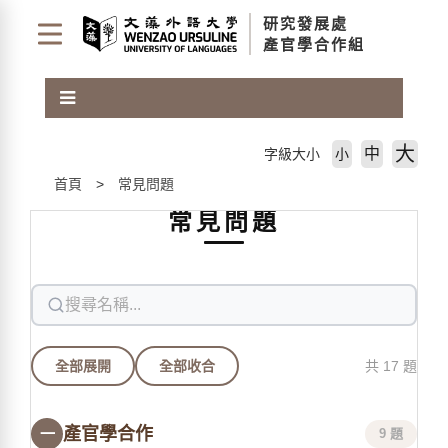
跳
研究發展處
到
產官學合作組
主
要
內
容
區
大
中
字級大小
小
塊
首頁
常見問題
常見問題
全部展開
全部收合
共 17 題
產官學合作
一
9 題