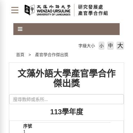
跳
研究發展處
到
產官學合作組
主
要
內
容
區
大
中
字級大小
小
塊
首頁
產官學合作傑出獎
文藻外語大學產官學合作
傑出獎
113學年度
1