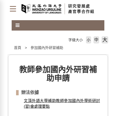
跳
研究發展處
到
產官學合作組
主
要
內
容
區
大
中
字級大小
小
塊
首頁
參加國內外研習補助
教師參加國內外研習補
助申請
辦法依據
文藻外語大學補助教師參加國內外學術研討
(習)會處理要點