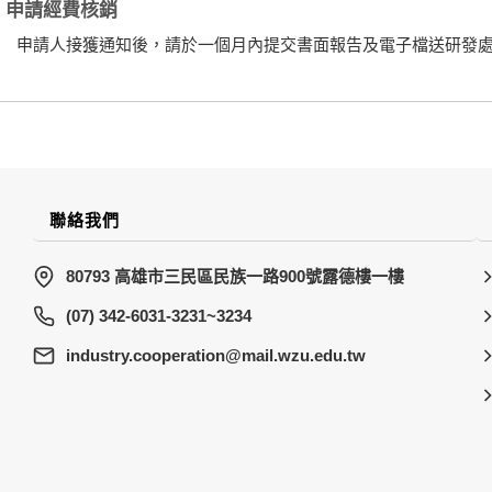
申請經費核銷
申請人接獲通知後，請於一個月內提交書面報告及電子檔送研發
聯絡我們
80793 高雄市三民區民族一路900號露德樓一樓
(07) 342-6031-3231~3234
wt.ude.uzw.liam@noitarepooc.yrtsudni