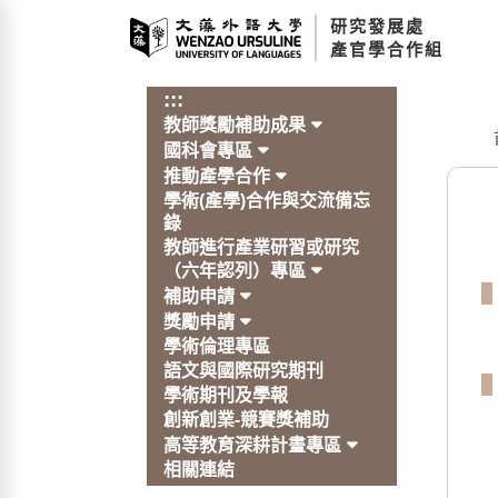
跳
研究發展處
到
產官學合作組
主
要
:::
內
教師獎勵補助成果
容
:::
國科會專區
區
推動產學合作
塊
學術(產學)合作與交流備忘
錄
教師進行產業研習或研究
（六年認列）專區
補助申請
獎勵申請
學術倫理專區
語文與國際研究期刊
學術期刊及學報
創新創業-競賽獎補助
高等教育深耕計畫專區
相關連結