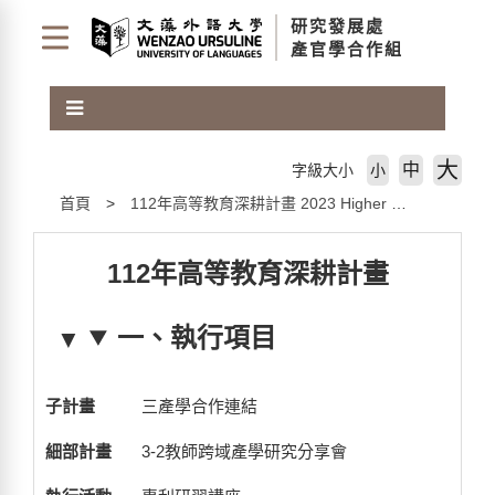
跳
研究發展處
到
產官學合作組
主
要
內
容
區
大
中
字級大小
小
塊
首頁
112年高等教育深耕計畫 2023 Higher Education Sprout Project
112年高等教育深耕計畫
一、執行項目
三產學合作連結
3-2教師跨域產學研究分享會