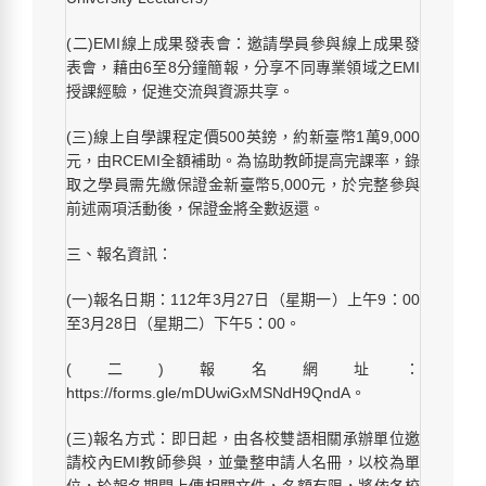
(二)EMI線上成果發表會：邀請學員參與線上成果發
表會，藉由6至8分鐘簡報，分享不同專業領域之EMI
授課經驗，促進交流與資源共享。
(三)線上自學課程定價500英鎊，約新臺幣1萬9,000
元，由RCEMI全額補助。為協助教師提高完課率，錄
取之學員需先繳保證金新臺幣5,000元，於完整參與
前述兩項活動後，保證金將全數返還。
三、報名資訊：
(一)報名日期：112年3月27日（星期一）上午9：00
至3月28日（星期二）下午5：00。
(二)報名網址：
https://forms.gle/mDUwiGxMSNdH9QndA。
(三)報名方式：即日起，由各校雙語相關承辦單位邀
請校內EMI教師參與，並彙整申請人名冊，以校為單