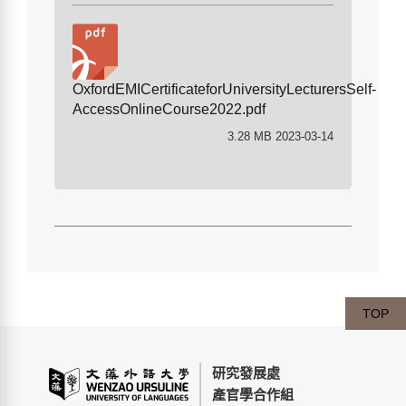
OxfordEMICertificateforUniversityLecturersSelf-
AccessOnlineCourse2022.pdf
3.28 MB 2023-03-14
TOP
研究發展處
產官學合作組