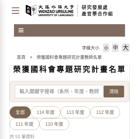
跳
研究發展處
到
產官學合作組
主
要
內
容
區
大
中
字級大小
小
塊
首頁
榮獲國科會專題研究計畫教師名單
榮獲國科會專題研究計畫名單
清除
全部
114 年度
113 年度
112 年度
111 年度
110 年度
共 53 筆資料