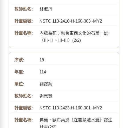
林淑丹
NSTC 113-2410-H-160-003 -MY2
內蘊為花：融會東西文化的石黑一雄
（Ⅲ-Ⅱ、Ⅲ-Ⅲ）(2/2)
19
114
翻譯系
謝志賢
NSTC 113-2423-H-160-001 -MY2
弗蘭・歐布萊恩《在雙鳥戲水灘》譯注
計畫(2/2)