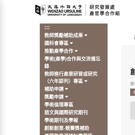
跳
研究發展處
到
產官學合作組
主
要
:::
內
教師獎勵補助成果
容
:::
區
國科會專區
塊
推動產學合作
學術(產學)合作與交流備忘
錄
教師進行產業研習或研究
（六年認列）專區
發布
補助申請
獎勵申請
學術倫理專區
語文與國際研究期刊
學術期刊及學報
創新創業-競賽獎補助