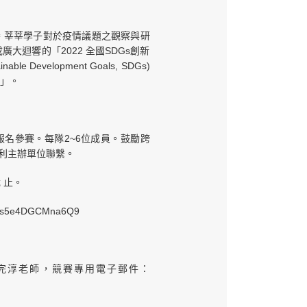
 莘莘學子對於疫情議題之觀察與研
大迴響的「2022 全國SDGs創新
evelopment Goals, SDGs)
賽」。
名參賽。每隊2~6位成員。鼓勵跨
利主辦單位聯繫。
 止。
s5e4DGCMna6Q9
完淳老師，競賽專用電子郵件：