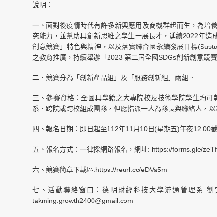
說明：
一、面對後疫情時代有許多新興應用及商機群起而生，為培養
究能力，並幫助具創新思維之學生一展長才，延續2022年造成廣
創意競賽」特色與精神，以及落實聯合國永續發展目標(Sustainable D
之教育推廣，持續舉辦「2023 第二屆全國SDGs創新創意競
二、競賽分為「創新產品組」及「服務創新組」兩組。
三、參賽資格：全國具學籍之大專院校及技術學院學生均可報
系、跨院或跨校組成團隊，但應指派一人為隊長與聯絡人，以
四、報名日期：即日起至112年11月10日(星期五)午夜12:00截
五、報名方式：一律採網路報名，網址: https://forms.gle/zeTf
六、競賽簡章下載區:https://reurl.cc/eDVa5m
七、活動聯絡窗口：德明財經科技大學流通管理系 劉
takming.growth2400@gmail.com