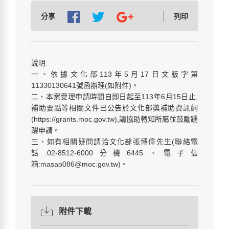
分享
列印
說明:
一、依據文化部113年5月17日文版字第
11330130641號函辦理(如附件)。
二、本案受理申請時間自即日起至113年6月15日止,
補助要點等相關文件已公告於文化部獎補助資訊網
(https://grants.moc.gov.tw),請協助轉知所屬並鼓勵踴
躍申請。
三、如有相關疑問請洽文化部張博偉先生(聯絡電
話:02-8512-6000分機6445、電子信
箱:masao086@moc.gov.tw)。
附件下載