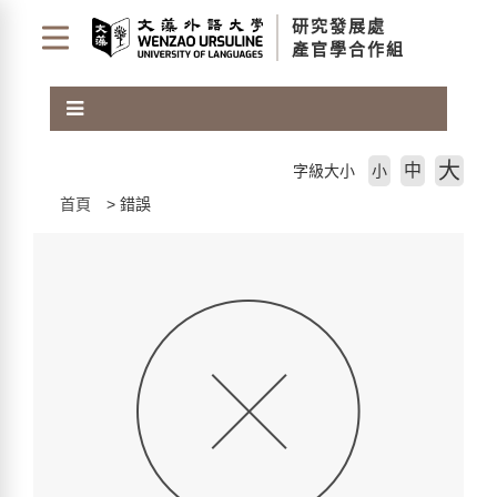
跳
研究發展處
到
產官學合作組
主
要
內
容
區
大
中
字級大小
小
塊
首頁
錯誤