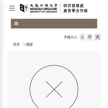
跳
研究發展處
到
產官學合作組
主
要
內
容
區
大
中
字級大小
小
塊
首頁
錯誤