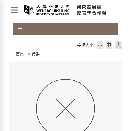
跳
研究發展處
到
產官學合作組
主
要
內
容
區
大
中
字級大小
小
塊
首頁
錯誤