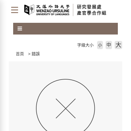
跳
研究發展處
到
產官學合作組
主
要
內
容
區
大
中
字級大小
小
塊
首頁
錯誤