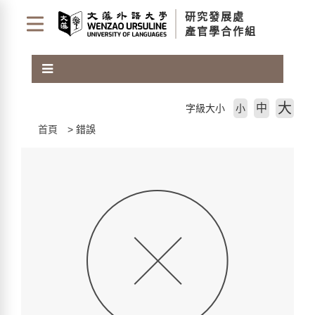
跳
研究發展處
到
產官學合作組
主
要
內
容
區
大
中
字級大小
小
塊
首頁
錯誤