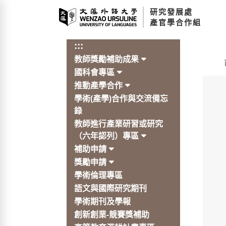
跳
研究發展處
到
產官學合作組
主
要
:::
內
教師獎勵補助成果
容
:::
區
國科會專區
塊
推動產學合作
學術(產學)合作與交流備忘
錄
教師進行產業研習或研究
（六年認列）專區
補助申請
獎勵申請
學術倫理專區
語文與國際研究期刊
學術期刊及學報
創新創業-競賽獎補助