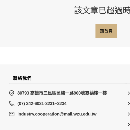
該文章已超過
回首頁
聯絡我們
80793 高雄市三民區民族一路900號露德樓一樓
(07) 342-6031-3231~3234
wt.ude.uzw.liam@noitarepooc.yrtsudni