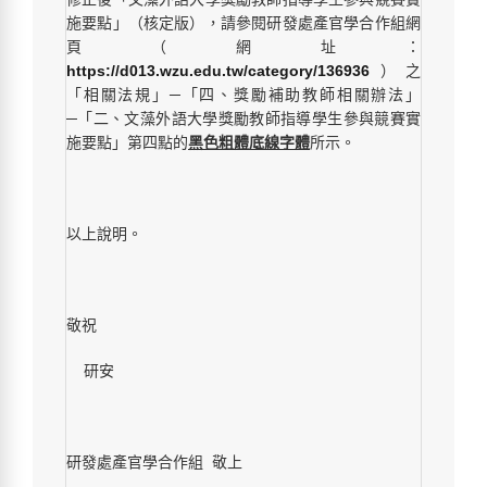
施要點」（核定版），請參閱研發處產官學合作組網
頁（網址：
https://d013.wzu.edu.tw/category/136936
）之
「相關法規」─「四、獎勵補助教師相關辦法」
─「二、文藻外語大學獎勵教師指導學生參與競賽實
施要點」第四點的
黑色粗體底線字體
所示。
以上說明。
敬祝
研安
研發處產官學合作組 敬上