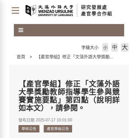
跳
研究發展處
到
產官學合作組
主
要
內
容
區
大
中
字級大小
小
塊
首頁
【產官學組】修正「文藻外語大學獎勵教師指導學生參與競賽實施要點」第四點（說明詳如本文），請參閱。
【產官學組】修正「文藻外語
大學獎勵教師指導學生參與競
賽實施要點」第四點（說明詳
如本文），請參閱。
發布日期 2025-07-17 10:01:00
學術公告
產官學組公告