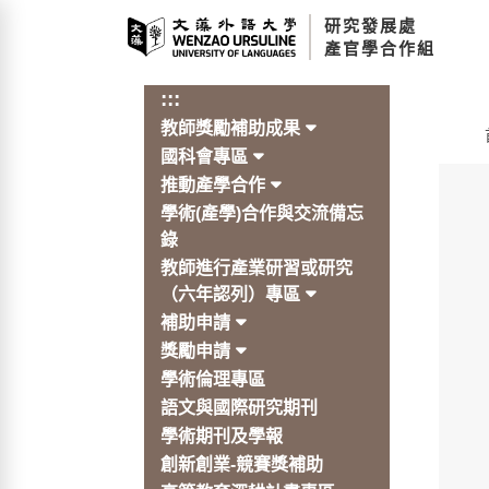
跳
研究發展處
到
產官學合作組
主
要
:::
內
教師獎勵補助成果
容
:::
區
國科會專區
塊
推動產學合作
學術(產學)合作與交流備忘
錄
教師進行產業研習或研究
（六年認列）專區
補助申請
獎勵申請
學術倫理專區
語文與國際研究期刊
學術期刊及學報
創新創業-競賽獎補助