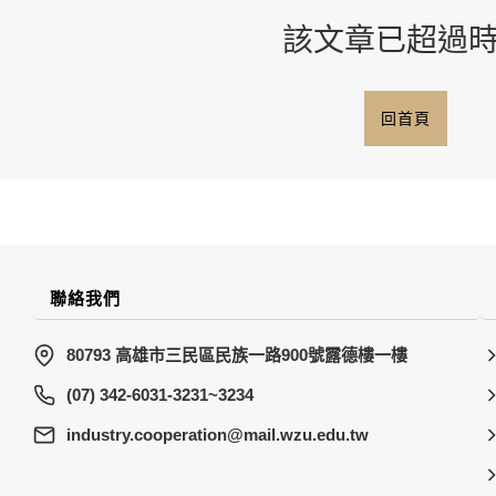
該文章已超過
回首頁
聯絡我們
80793 高雄市三民區民族一路900號露德樓一樓
(07) 342-6031-3231~3234
wt.ude.uzw.liam@noitarepooc.yrtsudni