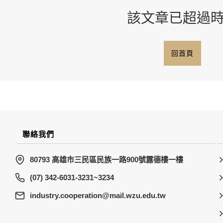
該文章已超過
回首頁
聯絡我們
80793 高雄市三民區民族一路900號露德樓一樓
(07) 342-6031-3231~3234
wt.ude.uzw.liam@noitarepooc.yrtsudni