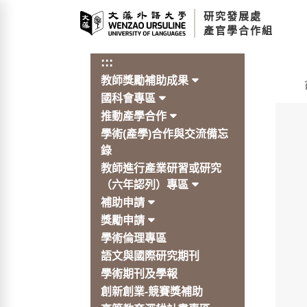
跳
研究發展處
到
產官學合作組
主
要
:::
內
教師獎勵補助成果
容
:::
區
國科會專區
塊
推動產學合作
學術(產學)合作與交流備忘
錄
教師進行產業研習或研究
（六年認列）專區
補助申請
獎勵申請
學術倫理專區
語文與國際研究期刊
學術期刊及學報
創新創業-競賽獎補助