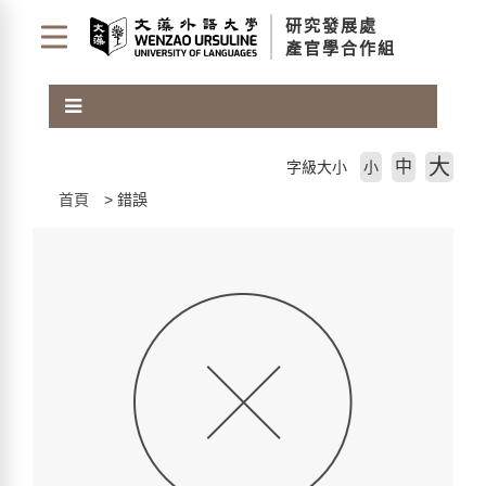
跳
研究發展處
到
產官學合作組
主
要
內
容
區
大
中
字級大小
小
塊
首頁
錯誤