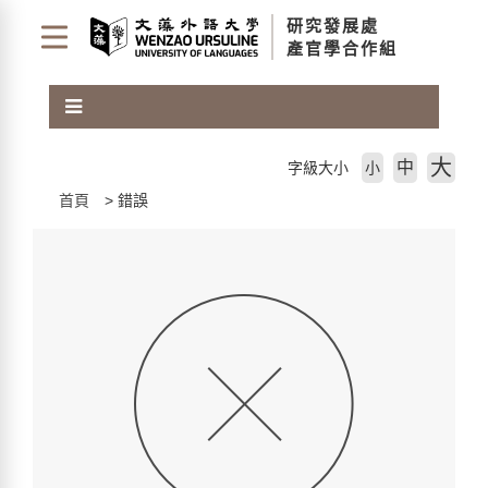
跳
研究發展處
到
產官學合作組
主
要
內
容
區
大
中
字級大小
小
塊
首頁
錯誤