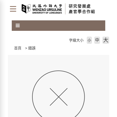
跳
研究發展處
到
產官學合作組
主
要
內
容
區
大
中
字級大小
小
塊
首頁
錯誤