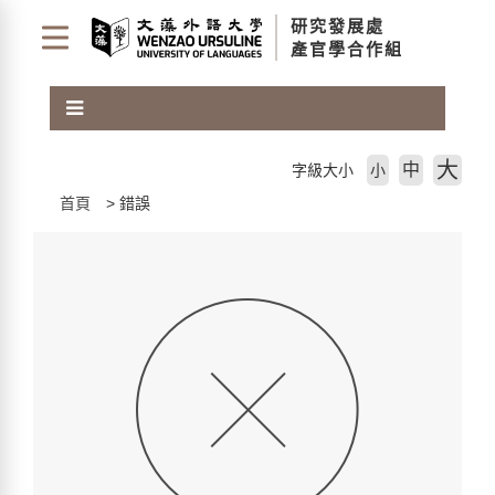
跳
研究發展處
到
產官學合作組
主
要
內
容
區
大
中
字級大小
小
塊
首頁
錯誤