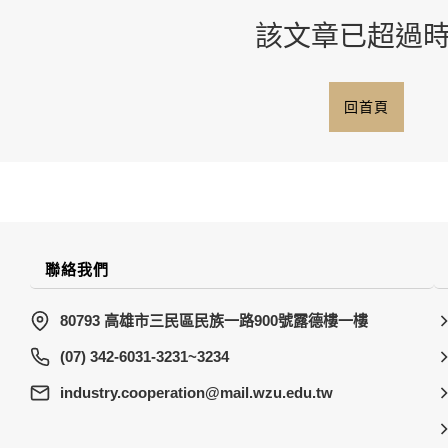
該文章已超過
回首頁
聯絡我們
80793 高雄市三民區民族一路900號露德樓一樓
(07) 342-6031-3231~3234
wt.ude.uzw.liam@noitarepooc.yrtsudni