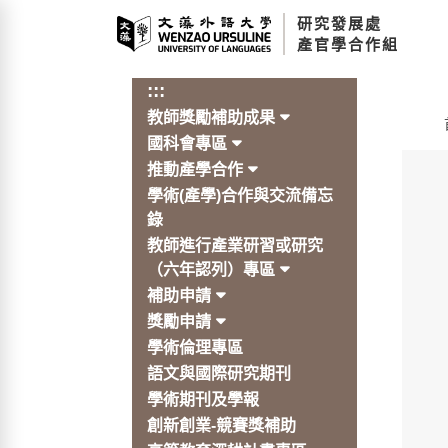
跳
研究發展處
到
產官學合作組
主
要
:::
內
教師獎勵補助成果
容
:::
區
國科會專區
塊
推動產學合作
學術(產學)合作與交流備忘
錄
教師進行產業研習或研究
（六年認列）專區
補助申請
獎勵申請
學術倫理專區
語文與國際研究期刊
學術期刊及學報
創新創業-競賽獎補助