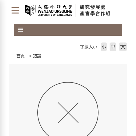
跳
研究發展處
到
產官學合作組
主
要
內
容
區
大
中
字級大小
小
塊
首頁
錯誤