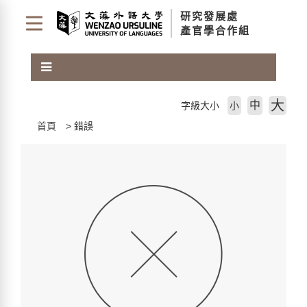
跳
研究發展處
到
產官學合作組
主
要
內
容
區
大
中
字級大小
小
塊
首頁
錯誤