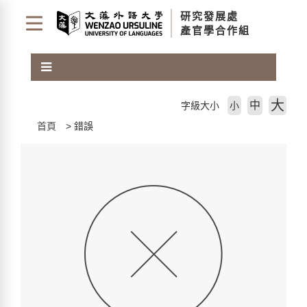
跳
研究發展處
到
產官學合作組
主
要
內
容
區
大
中
字級大小
小
塊
首頁
錯誤