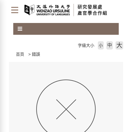
跳
研究發展處
到
產官學合作組
主
要
內
容
區
大
中
字級大小
小
塊
首頁
錯誤