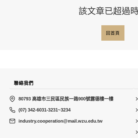
該文章已超過
回首頁
聯絡我們
80793 高雄市三民區民族一路900號露德樓一樓
(07) 342-6031-3231~3234
wt.ude.uzw.liam@noitarepooc.yrtsudni