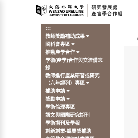
跳
研究發展處
到
產官學合作組
主
要
:::
內
教師獎勵補助成果
容
:::
區
國科會專區
塊
推動產學合作
學術(產學)合作與交流備忘
錄
教師進行產業研習或研究
（六年認列）專區
補助申請
獎勵申請
學術倫理專區
語文與國際研究期刊
學術期刊及學報
創新創業-競賽獎補助