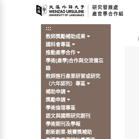
跳
研究發展處
到
產官學合作組
主
要
:::
內
教師獎勵補助成果
容
:::
區
國科會專區
塊
推動產學合作
學術(產學)合作與交流備忘
錄
教師進行產業研習或研究
（六年認列）專區
補助申請
獎勵申請
學術倫理專區
語文與國際研究期刊
學術期刊及學報
創新創業-競賽獎補助