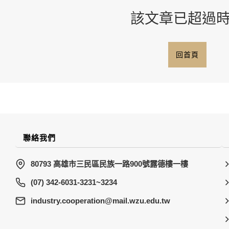
該文章已超過
回首頁
聯絡我們
80793 高雄市三民區民族一路900號露德樓一樓
(07) 342-6031-3231~3234
wt.ude.uzw.liam@noitarepooc.yrtsudni