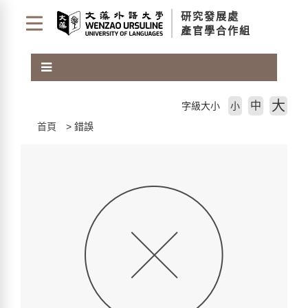
跳
研究發展處
到
產官學合作組
主
要
內
容
區
大
中
字級大小
小
塊
首頁
錯誤