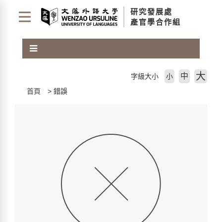
跳
研究發展處
到
產官學合作組
主
要
內
容
區
大
中
字級大小
小
塊
首頁
錯誤