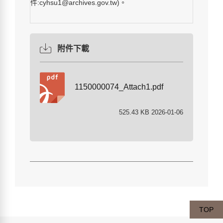
件:cyhsu1@archives.gov.tw)。
附件下載
1150000074_Attach1.pdf
525.43 KB 2026-01-06
TOP