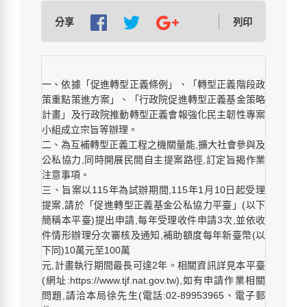
分享
列印
一、依據「促進轉型正義條例」、「轉型正義階段政
策重點策進方案」、「行政院促進轉型正義基金策略
計畫」及行政院推動轉型正義會報強化民主韌性專案
小組成立宗旨等辦理。
二、為互補轉型正義工程之機關量能,擴大社會參與及
公私協力,同時開展民間自主提案路徑,訂定旨揭作業
注意事項。
三、旨案以115年為試辦期間,115年1月10日起受理
提案,請於「促進轉型正義基金公私協力平臺」(以下
簡稱本平臺)提出申請,每年受理收件申請3次,並依收
件情形辦理分次審核及通知,補助額度每年新臺幣(以
下同)10萬元至100萬
元,計畫執行期間最長可達2年。相關資訊詳見本平臺
(網址:https://www.tjf.nat.gov.tw),如有申請作業相關
問題,請洽本局徐先生(電話:02-89953965、電子郵