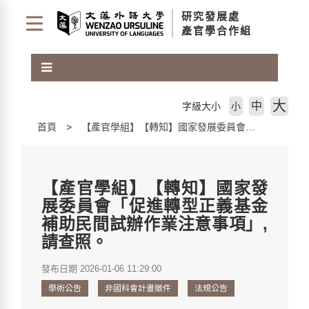
跳
研究發展處
到
產官學合作組
主
要
內
容
區
大
中
字級大小
小
塊
首頁
【產官學組】【轉知】國家發展委員會「促進轉型正義基金補助民間試辦作業注意事項」, 請查照。
【產官學組】【轉知】國家發
展委員會「促進轉型正義基金
補助民間試辦作業注意事項」,
請查照。
發布日期 2026-01-06 11:29:00
學術公告
非國科會計畫徵件
法規公告