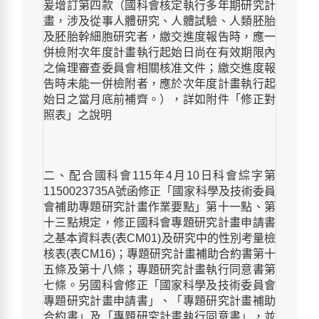
爰增訂第四款（國科會核定執行多年期研究計
畫，涉及從事人體研究、人體試驗、人類胚胎
及胚胎幹細胞研究者，繳交進度報告時，應一
併檢附次年度計畫執行起始日尚在有效期限內
之倫理審查委員會相關核准文件；繳交進度報
告時未能一併檢附者，應於次年度計畫執行起
始日之當月底前補齊。），詳如附件「修正對
照表」之說明
二、配合國科會
115
年
4
月
10
日科會綜字第
1150023735A
號函修正「國家科學及技術委員
會補助專題研究計畫作業要點」第十一點、第
十三點規定，修正國科會專題研究計畫申請書
之基本資料表
(
表
CM01)
及研究中的性別考量檢
核表
(
表
CM16)
；專題研究計畫補助合約書第十
五條及第十八條；專題研究計畫執行同意書第
七條。另國科會修正「國家科學及技術委員會
專題研究計畫申請書」、「專題研究計畫補助
合約書」及「專題研究計畫執行同意書」，並