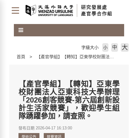
跳
研究發展處
到
產官學合作組
主
要
內
容
區
大
中
字級大小
小
塊
首頁
【產官學組】【轉知】亞東學校財團法人亞東科技大學辦理「2026創客競賽-第六屆創新設計生活家競賽」，歡迎學生組隊踴躍參加，請查照。
【產官學組】【轉知】亞東學
校財團法人亞東科技大學辦理
「2026創客競賽-第六屆創新設
計生活家競賽」，歡迎學生組
隊踴躍參加，請查照。
發布日期 2026-04-17 16:13:00
學術公告
競賽資訊