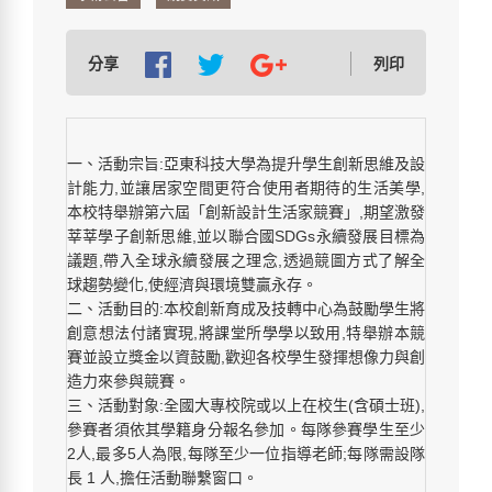
分享
列印
一、活動宗旨:亞東科技大學為提升學生創新思維及設
計能力,並讓居家空間更符合使用者期待的生活美學,
本校特舉辦第六屆「創新設計生活家競賽」,期望激發
莘莘學子創新思維,並以聯合國SDGs永續發展目標為
議題,帶入全球永續發展之理念,透過競圖方式了解全
球趨勢變化,使經濟與環境雙贏永存。
二、活動目的:本校創新育成及技轉中心為鼓勵學生將
創意想法付諸實現,將課堂所學學以致用,特舉辦本競
賽並設立獎金以資鼓勵,歡迎各校學生發揮想像力與創
造力來參與競賽。
三、活動對象:全國大專校院或以上在校生(含碩士班),
參賽者須依其學籍身分報名參加。每隊參賽學生至少
2人,最多5人為限,每隊至少一位指導老師;每隊需設隊
長 1 人,擔任活動聯繫窗口。